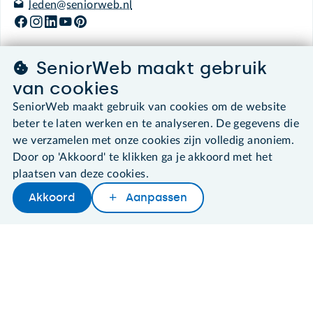
leden@seniorweb.nl
SeniorWeb maakt gebruik
©2026 SeniorWeb
van cookies
SeniorWeb maakt gebruik van cookies om de website
Algemene voorwaarden
beter te laten werken en te analyseren. De gegevens die
Cookies en cookie-instellingen
we verzamelen met onze cookies zijn volledig anoniem.
Disclaimer
Door op 'Akkoord' te klikken ga je akkoord met het
Privacybeleid
plaatsen van deze cookies.
About SeniorWeb
Akkoord
Aanpassen
Later lezen
Delen
Woordenboek