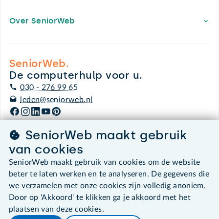
Over SeniorWeb
SeniorWeb.
De computerhulp voor u.
030 - 276 99 65
leden@seniorweb.nl
SeniorWeb maakt gebruik
van cookies
©2026 SeniorWeb
SeniorWeb maakt gebruik van cookies om de website
beter te laten werken en te analyseren. De gegevens die
Algemene voorwaarden
we verzamelen met onze cookies zijn volledig anoniem.
Cookies en cookie-instellingen
Door op 'Akkoord' te klikken ga je akkoord met het
Disclaimer
Privacybeleid
plaatsen van deze cookies.
About SeniorWeb