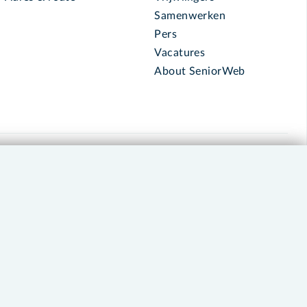
Samenwerken
Pers
Vacatures
About SeniorWeb
030 - 276 99 65
leden@seniorweb.nl
okies en cookie-instellingen
Disclaimer
Privacybeleid
About SeniorWeb