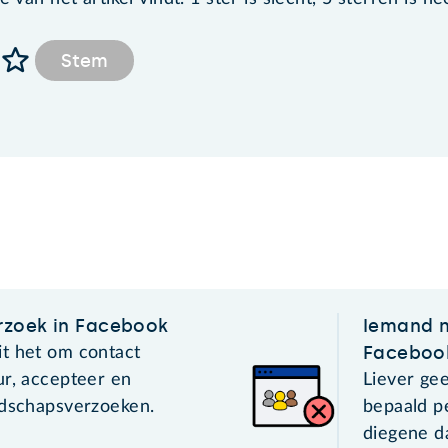
Stem
rzoek in Facebook
Iemand n
Faceboo
t het om contact
ur, accepteer en
Liever ge
ndschapsverzoeken.
bepaald p
diegene d