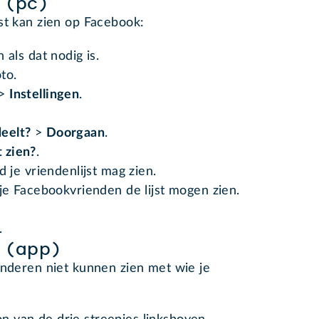
n (pc)
st kan zien op Facebook:
n als dat nodig is.
to.
>
Instellingen
.
deelt?
>
Doorgaan
.
t zien?
.
 je vriendenlijst mag zien.
 je Facebookvrienden de lijst mogen zien.
.
n (app)
anderen niet kunnen zien met wie je