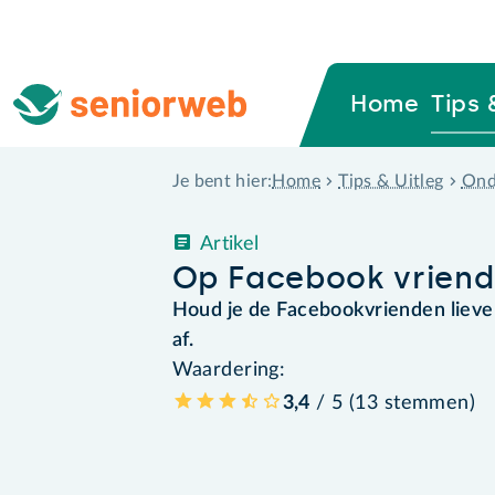
Home
Tips 
Home
Tips & Uitleg
Ond
Je bent hier:
Artikel
Op Facebook vriend
Houd je de Facebookvrienden liever
af.
Waardering:
3,4
/ 5 (
13
stemmen
)