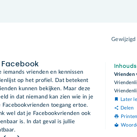
Gewijzigd
p Facebook
Inhoud
e iemands vrienden en kennissen
Vrienden 
denlijst op het profiel. Dat betekent
Vriendenli
ienden kunnen bekijken. Maar deze
Vriendenli
beeld in dat niemand kan zien wie in je
Later l
 je Facebookvrienden toegang ertoe.
Delen
nk wel dat je Facebookvrienden ook
Printe
nbaar is. In dat geval is jullie
Woord
tbaar.