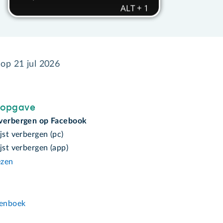
 op
21 jul 2026
sopgave
verbergen op Facebook
jst verbergen (pc)
jst verbergen (app)
ezen
n
enboek