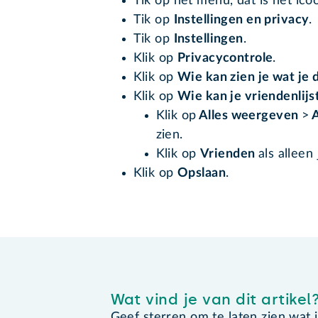
Tik op het menu, dat is het ico
Tik op
Instellingen en privacy
.
Tik op
Instellingen
.
Klik op
Privacycontrole
.
Klik op
Wie kan zien je wat je 
Klik op
Wie kan je vriendenlijs
Klik op
Alles weergeven
>
A
zien.
Klik op
Vrienden
als alleen
Klik op
Opslaan
.
Wat vind je van dit artikel
Geef sterren om te laten zien wat je 