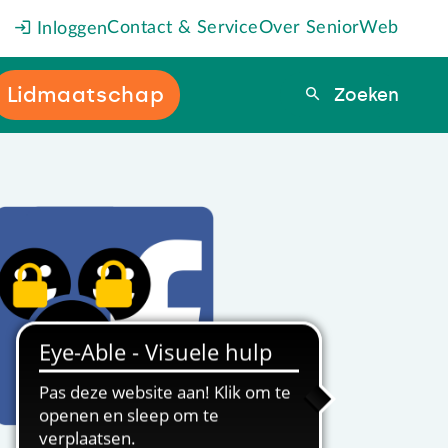
Contact & Service
Over SeniorWeb
Inloggen
Lidmaatschap
Zoeken
Zoeken