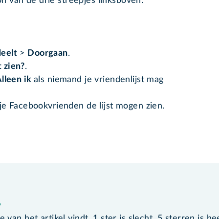
on van de drie streepjes linksboven.
deelt
>
Doorgaan
.
t zien?
.
lleen ik
als niemand je vriendenlijst mag
 je Facebookvrienden de lijst mogen zien.
?
van het artikel vindt. 1 ster is slecht, 5 sterren is he