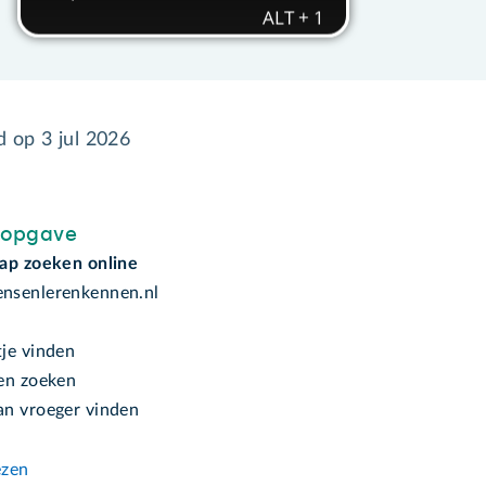
gd op
3 jul 2026
sopgave
ap zoeken online
nsenlerenkennen.nl
je vinden
en zoeken
n vroeger vinden
g
ezen