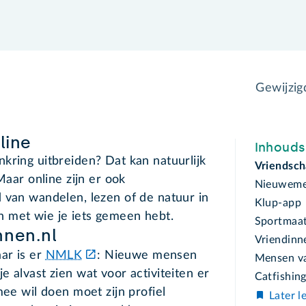
Gewijzi
line
Inhoud
kring uitbreiden? Dat kan natuurlijk
Vriendsch
Maar online zijn er ook
Nieuweme
 van wandelen, lezen of de natuur in
Klup-app
 met wie je iets gemeen hebt.
Sportmaat
nen.nl
Vriendinn
ar is er
NMLK
: Nieuwe mensen
Mensen va
 alvast zien wat voor activiteiten er
Catfishin
mee wil doen moet zijn profiel
Later l