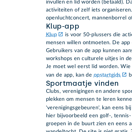
invullen en lid worden (betaald). 
activiteiten of zelf iets organisere
openluchtconcert, mannenborrel of
Klup-app
Klup
is voor 50-plussers die act
mensen willen ontmoeten. De app d
Gebruikers van de app kunnen aansl
workshops en culturele uitjes in de
Je moet wel eerst lid worden. Wie 
van de app, kan de
opstartgids
b
Sportmaatje vinden
Clubs, verenigingen en andere sport
plekken om mensen te leren kennen
'verenigingsgebeuren', kan eens bi
hier bijvoorbeeld een golf-, tennis
groepen in de buurt zien en eens a
wandeltocht. De site is niet grati