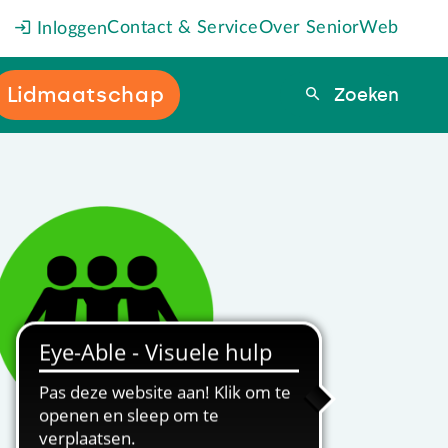
Contact & Service
Over SeniorWeb
Inloggen
Lidmaatschap
Zoeken
Zoeken