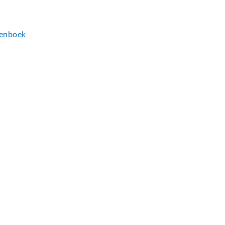
n
enboek