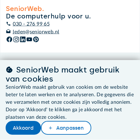
SeniorWeb.
De computerhulp voor u.
030 - 276 99 65
leden@seniorweb.nl
©2026 SeniorWeb
SeniorWeb maakt gebruik
van cookies
Algemene voorwaarden
SeniorWeb maakt gebruik van cookies om de website
Cookies en cookie-instellingen
beter te laten werken en te analyseren. De gegevens die
Disclaimer
Privacybeleid
we verzamelen met onze cookies zijn volledig anoniem.
About SeniorWeb
Door op 'Akkoord' te klikken ga je akkoord met het
plaatsen van deze cookies.
Akkoord
Aanpassen
Later lezen
Delen
Woordenboek