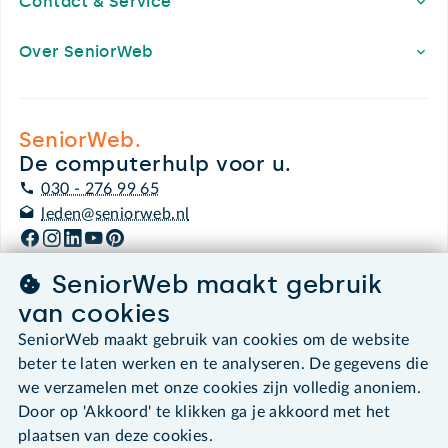
Contact & Service
Over SeniorWeb
SeniorWeb.
De computerhulp voor u.
030 - 276 99 65
leden@seniorweb.nl
SeniorWeb maakt gebruik
van cookies
©2026 SeniorWeb
SeniorWeb maakt gebruik van cookies om de website
beter te laten werken en te analyseren. De gegevens die
Algemene voorwaarden
we verzamelen met onze cookies zijn volledig anoniem.
Cookies en cookie-instellingen
Door op 'Akkoord' te klikken ga je akkoord met het
Disclaimer
plaatsen van deze cookies.
Privacybeleid