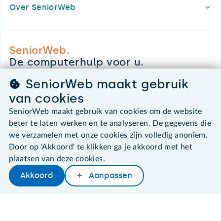
Over SeniorWeb
SeniorWeb.
De computerhulp voor u.
030 - 276 99 65
SeniorWeb maakt gebruik
leden@seniorweb.nl
van cookies
SeniorWeb maakt gebruik van cookies om de website
beter te laten werken en te analyseren. De gegevens die
we verzamelen met onze cookies zijn volledig anoniem.
©2026 SeniorWeb
Door op 'Akkoord' te klikken ga je akkoord met het
plaatsen van deze cookies.
Algemene voorwaarden
Akkoord
Aanpassen
Cookies en cookie-instellingen
Later lezen
Delen
Woordenboek
Disclaimer
Privacybeleid
About SeniorWeb