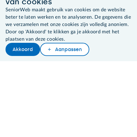
van cookies
Over SeniorWeb
SeniorWeb maakt gebruik van cookies om de website
beter te laten werken en te analyseren. De gegevens die
we verzamelen met onze cookies zijn volledig anoniem.
Door op 'Akkoord' te klikken ga je akkoord met het
SeniorWeb.
plaatsen van deze cookies.
De computerhulp voor u.
Akkoord
Aanpassen
030 - 276 99 65
Later lezen
Delen
Woordenboek
leden@seniorweb.nl
©2026 SeniorWeb
Algemene voorwaarden
Cookies en cookie-instellingen
Disclaimer
Privacybeleid
About SeniorWeb