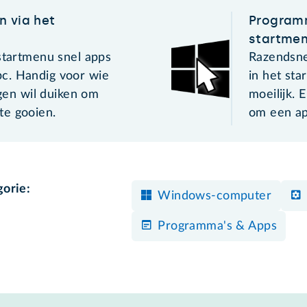
n via het
Programm
startme
 startmenu snel apps
Razendsne
c. Handig voor wie
in het st
ngen wil duiken om
moeilijk. 
te gooien.
om een ap
gorie:
Windows-computer
Programma's & Apps