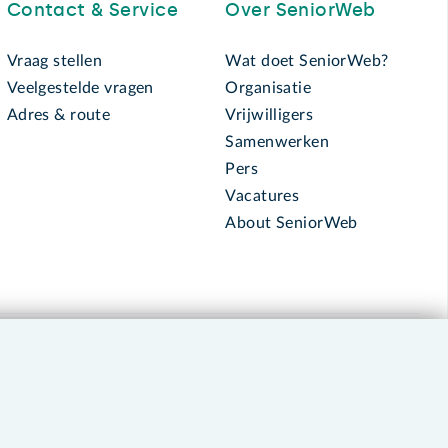
Contact & Service
Over SeniorWeb
Vraag stellen
Wat doet SeniorWeb?
Veelgestelde vragen
Organisatie
Adres & route
Vrijwilligers
Samenwerken
Pers
Vacatures
About SeniorWeb
030 - 276 99 65
leden@seniorweb.nl