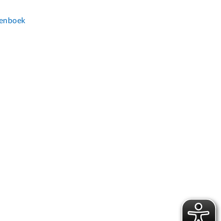
n
enboek