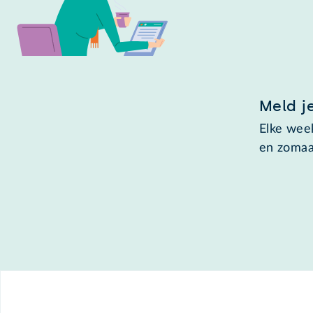
Meld j
Elke week
en zomaa
Footer