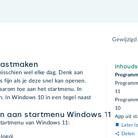
Gewijzig
vastmaken
Inhoud
isschien wel elke dag. Denk aan
Programma
fijn als je deze snel kan openen.
Programm
arom toe aan het startmenu. In
11
. In Windows 10 in een tegel naast
Programm
10
n aan startmenu Windows 11
App uit s
startmenu van Windows 11:
Later l
Delen
logo).