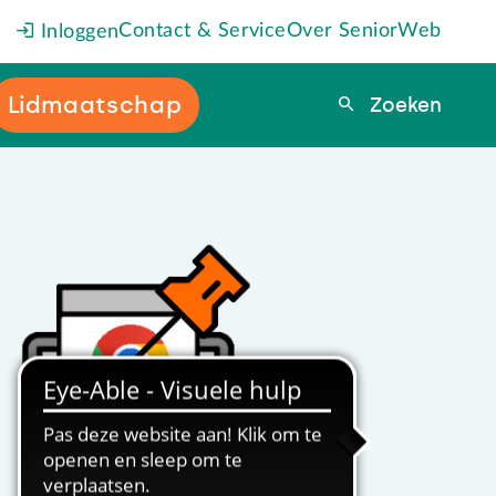
Contact & Service
Over SeniorWeb
Inloggen
Lidmaatschap
Zoeken
Zoeken