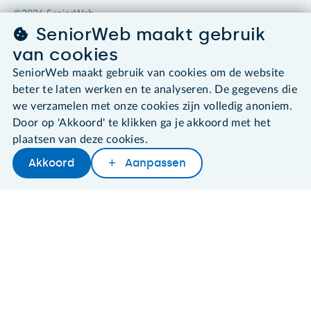
©2026 SeniorWeb
SeniorWeb maakt gebruik
Algemene voorwaarden
van cookies
Cookies en cookie-instellingen
SeniorWeb maakt gebruik van cookies om de website
Disclaimer
beter te laten werken en te analyseren. De gegevens die
Privacybeleid
we verzamelen met onze cookies zijn volledig anoniem.
About SeniorWeb
Door op 'Akkoord' te klikken ga je akkoord met het
plaatsen van deze cookies.
Akkoord
Aanpassen
Later lezen
Delen
Woordenboek