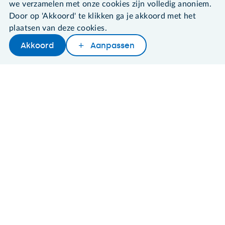
we verzamelen met onze cookies zijn volledig anoniem.
Door op 'Akkoord' te klikken ga je akkoord met het
Algemene voorwaarden
plaatsen van deze cookies.
Cookies en cookie-instellingen
Disclaimer
Akkoord
Aanpassen
Later lezen
Delen
Woordenboek
Privacybeleid
About SeniorWeb