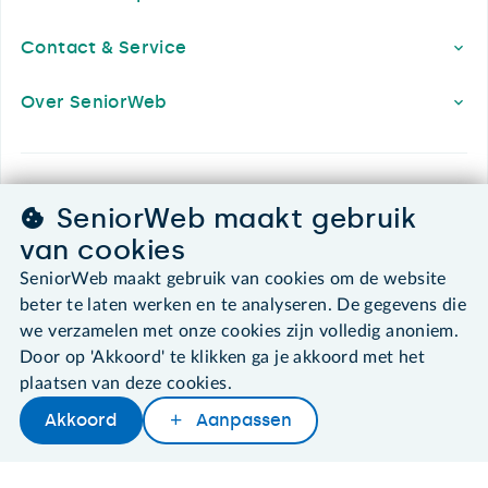
Contact & Service
Over SeniorWeb
SeniorWeb.
SeniorWeb maakt gebruik
De computerhulp voor u.
van cookies
030 - 276 99 65
leden@seniorweb.nl
SeniorWeb maakt gebruik van cookies om de website
beter te laten werken en te analyseren. De gegevens die
we verzamelen met onze cookies zijn volledig anoniem.
Door op 'Akkoord' te klikken ga je akkoord met het
plaatsen van deze cookies.
©2026 SeniorWeb
Akkoord
Aanpassen
Later lezen
Delen
Woordenboek
Algemene voorwaarden
Cookies en cookie-instellingen