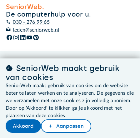
SeniorWeb.
De computerhulp voor u.
030 - 276 99 65
leden@seniorweb.nl
©2026 SeniorWeb
SeniorWeb maakt gebruik
van cookies
Algemene voorwaarden
SeniorWeb maakt gebruik van cookies om de website
Cookies en cookie-instellingen
beter te laten werken en te analyseren. De gegevens die
Disclaimer
Privacybeleid
we verzamelen met onze cookies zijn volledig anoniem.
About SeniorWeb
Door op 'Akkoord' te klikken ga je akkoord met het
plaatsen van deze cookies.
Akkoord
Aanpassen
Later lezen
Delen
Woordenboek