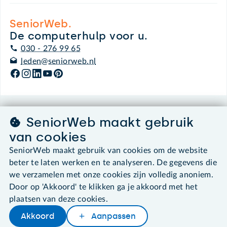
SeniorWeb.
De computerhulp voor u.
030 - 276 99 65
leden@seniorweb.nl
©2026 SeniorWeb
SeniorWeb maakt gebruik
van cookies
Algemene voorwaarden
SeniorWeb maakt gebruik van cookies om de website
Cookies en cookie-instellingen
beter te laten werken en te analyseren. De gegevens die
Disclaimer
Privacybeleid
we verzamelen met onze cookies zijn volledig anoniem.
About SeniorWeb
Door op 'Akkoord' te klikken ga je akkoord met het
plaatsen van deze cookies.
Akkoord
Aanpassen
Later lezen
Delen
Woordenboek