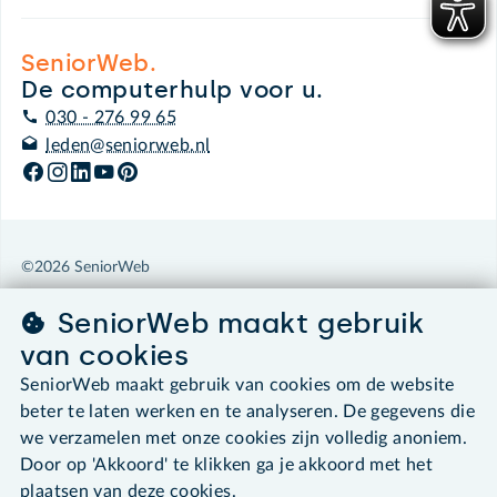
SeniorWeb.
De computerhulp voor u.
030 - 276 99 65
leden@seniorweb.nl
©2026 SeniorWeb
SeniorWeb maakt gebruik
Algemene voorwaarden
Cookies en cookie-instellingen
van cookies
Disclaimer
SeniorWeb maakt gebruik van cookies om de website
Privacybeleid
beter te laten werken en te analyseren. De gegevens die
About SeniorWeb
we verzamelen met onze cookies zijn volledig anoniem.
Door op 'Akkoord' te klikken ga je akkoord met het
plaatsen van deze cookies.