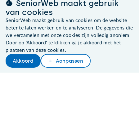
SeniorWeb maakt gebruik
©2026 SeniorWeb
van cookies
SeniorWeb maakt gebruik van cookies om de website
Algemene voorwaarden
beter te laten werken en te analyseren. De gegevens die
Cookies en cookie-instellingen
Disclaimer
we verzamelen met onze cookies zijn volledig anoniem.
Privacybeleid
Door op 'Akkoord' te klikken ga je akkoord met het
About SeniorWeb
plaatsen van deze cookies.
Akkoord
Aanpassen
Later lezen
Delen
Woordenboek