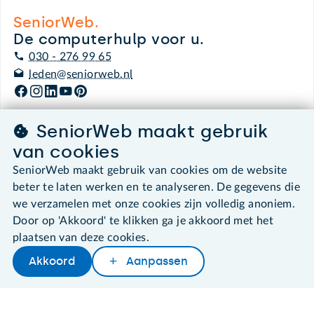
SeniorWeb.
De computerhulp voor u.
030 - 276 99 65
leden@seniorweb.nl
SeniorWeb maakt gebruik
van cookies
©2026 SeniorWeb
SeniorWeb maakt gebruik van cookies om de website
Algemene voorwaarden
beter te laten werken en te analyseren. De gegevens die
Cookies en cookie-instellingen
we verzamelen met onze cookies zijn volledig anoniem.
Disclaimer
Door op 'Akkoord' te klikken ga je akkoord met het
Privacybeleid
plaatsen van deze cookies.
About SeniorWeb
Akkoord
Aanpassen
Later lezen
Delen
Woordenboek