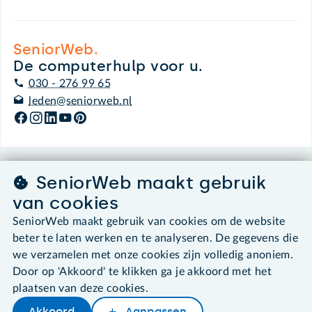
SeniorWeb.
De computerhulp voor u.
030 - 276 99 65
leden@seniorweb.nl
©2026 SeniorWeb
SeniorWeb maakt gebruik
van cookies
Algemene voorwaarden
SeniorWeb maakt gebruik van cookies om de website
Cookies en cookie-instellingen
beter te laten werken en te analyseren. De gegevens die
Disclaimer
we verzamelen met onze cookies zijn volledig anoniem.
Privacybeleid
About SeniorWeb
Door op 'Akkoord' te klikken ga je akkoord met het
plaatsen van deze cookies.