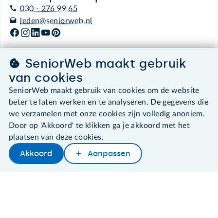
030 - 276 99 65
leden@seniorweb.nl
SeniorWeb maakt gebruik
van cookies
©2026 SeniorWeb
SeniorWeb maakt gebruik van cookies om de website
Algemene voorwaarden
beter te laten werken en te analyseren. De gegevens die
Cookies en cookie-instellingen
we verzamelen met onze cookies zijn volledig anoniem.
Disclaimer
Door op 'Akkoord' te klikken ga je akkoord met het
Privacybeleid
plaatsen van deze cookies.
About SeniorWeb
Akkoord
Aanpassen
Later lezen
Delen
Woordenboek