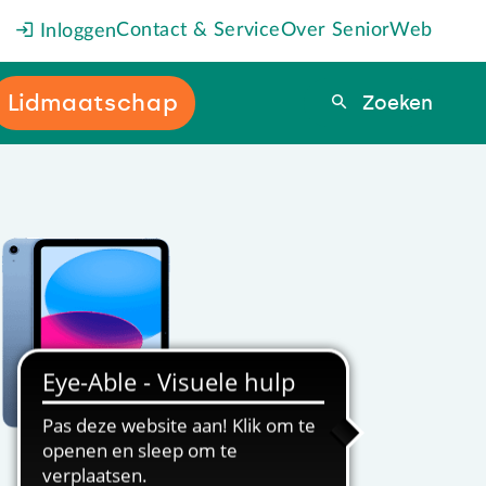
Contact & Service
Over SeniorWeb
Inloggen
Lidmaatschap
Zoeken
Zoeken