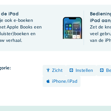
 de iPad
Bedienin
iPad aa
je ook e-boeken
met Apple Books een
Zet de kn
luister)boeken en
veel gebr
uw verhaal.
van de iPh
gorie:
Zicht
Instellen
Be
iPhone/iPad