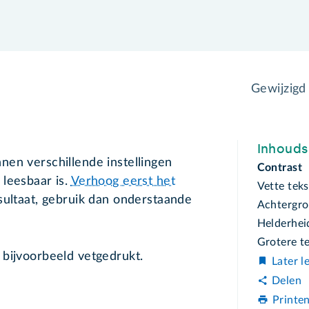
Gewijzigd
Inhoud
nen verschillende instellingen
Contrast
leesbaar is.
Verhoog eerst het
Vette teks
sultaat, gebruik dan onderstaande
Achtergr
Helderhei
Grotere t
 bijvoorbeeld vetgedrukt.
Later l
Delen
Printe