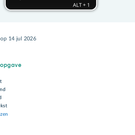
 op
14 jul 2026
sopgave
t
ond
d
ekst
ezen
n