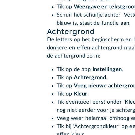
Tik op
Weergave en tekstgroo
Schuif het schuifje achter 'Vett
blauw is, staat de functie aan.
Achtergrond
De letters op het beginscherm en 
donkere en effen achtergrond maak
de achtergrond zo in:
Tik op de app
Instellingen
.
Tik op
Achtergrond
.
Tik op
Voeg nieuwe achtergro
Tik op
Kleur
.
Tik eventueel eerst onder 'Kle
nog niet eerder voor je achter
Veeg weer helemaal omhoog en
Tik bij 'Achtergrondkleur' op e
effen kleur.