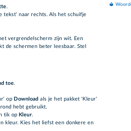
Woord
tte
.
e tekst' naar rechts. Als het schuifje
het vergrendelscherm zijn wit. Een
t de schermen beter leesbaar. Stel
nd toe
.
ur' op
Download
als je het pakket 'Kleur'
grond hebt gebruikt.
 tik op
Kleur
.
en kleur. Kies het liefst een donkere en