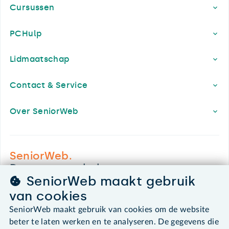
Cursussen
PCHulp
Lidmaatschap
Contact & Service
Over SeniorWeb
SeniorWeb.
De computerhulp voor u.
SeniorWeb maakt gebruik
030 - 276 99 65
van cookies
leden@seniorweb.nl
SeniorWeb maakt gebruik van cookies om de website
beter te laten werken en te analyseren. De gegevens die