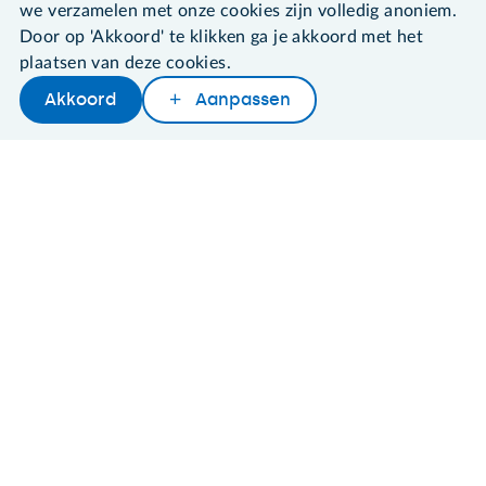
we verzamelen met onze cookies zijn volledig anoniem.
Door op 'Akkoord' te klikken ga je akkoord met het
©2026 SeniorWeb
plaatsen van deze cookies.
Akkoord
Aanpassen
Algemene voorwaarden
Later lezen
Delen
Woordenboek
Cookies en cookie-instellingen
Disclaimer
Privacybeleid
About SeniorWeb