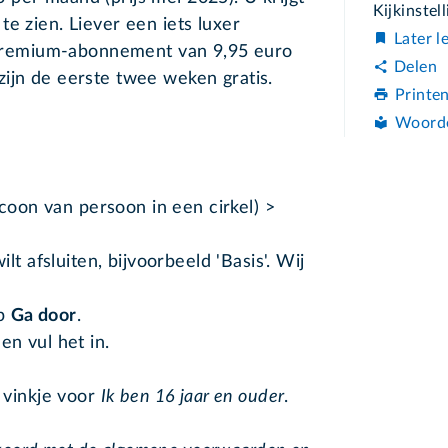
Kijkinstel
e zien. Liever een iets luxer
Later l
remium-abonnement van 9,95 euro
Delen
ijn de eerste twee weken gratis.
Printe
Woord
icoon van persoon in een cirkel) >
t afsluiten, bijvoorbeeld 'Basis'. Wij
op
Ga door
.
en vul het in.
 vinkje voor
Ik ben 16 jaar en ouder
.