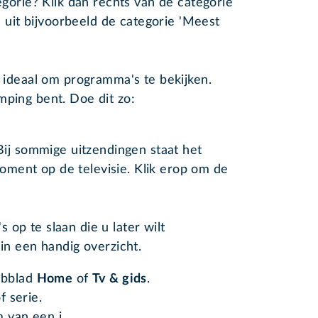
gorie? Klik dan rechts van de categorie
 uit bijvoorbeeld de categorie 'Meest
s ideaal om programma's te bekijken.
mping bent. Doe dit zo:
ij sommige uitzendingen staat het
moment op de televisie. Klik erop om de
op te slaan die u later wilt
 in een handig overzicht.
abblad
Home
of
Tv & gids
.
f serie.
 van een i.