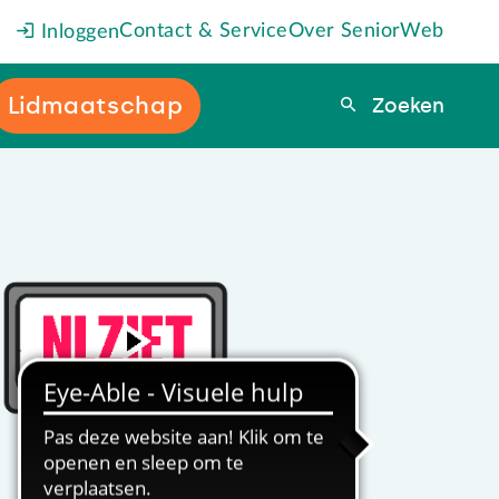
Contact & Service
Over SeniorWeb
Inloggen
Lidmaatschap
Zoeken
Zoeken