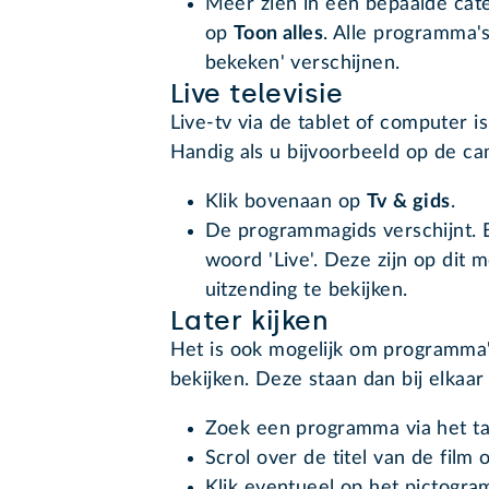
Meer zien in een bepaalde cate
op
Toon alles
. Alle programma's
bekeken' verschijnen.
Live televisie
Live-tv via de tablet of computer i
Handig als u bijvoorbeeld op de ca
Klik bovenaan op
Tv & gids
.
De programmagids verschijnt. B
woord 'Live'. Deze zijn op dit 
uitzending te bekijken.
Later kijken
Het is ook mogelijk om programma's 
bekijken. Deze staan dan bij elkaar
Zoek een programma via het t
Scrol over de titel van de film o
Klik eventueel op het pictogram