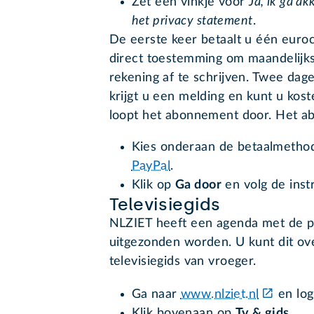
Zet een vinkje voor
Ja, ik ga a
het privacy statement
.
De eerste keer betaalt u één euroc
direct toestemming om maandelij
rekening af te schrijven. Twee dag
krijgt u een melding en kunt u kost
loopt het abonnement door. Het ab
Kies onderaan de betaalmethod
PayPal
.
Klik op
Ga door
en volg de inst
Televisiegids
NLZIET heeft een agenda met de p
uitgezonden worden. U kunt dit ove
televisiegids van vroeger.
Ga naar
www.nlziet.nl
en log
Klik bovenaan op
Tv & gids
.