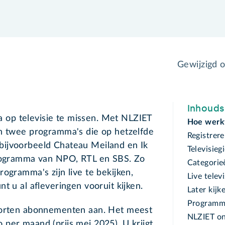
Gewijzigd 
Inhoud
op televisie te missen. Met NLZIET
Hoe werk
en twee programma's die op hetzelfde
Registrer
bijvoorbeeld Chateau Meiland en Ik
Televisieg
programma van NPO, RTL en SBS. Zo
Categorie
ogramma's zijn live te bekijken,
Live televi
t u al afleveringen vooruit kijken.
Later kijk
Programma
soorten abonnementen aan. Het meest
NLZIET on
per maand (prijs mei 2025). U krijgt