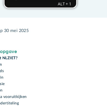
op
30 mei 2025
sopgave
t NLZIET?
en
ids
ën
sie
en
 vooruitkijken
dertiteling