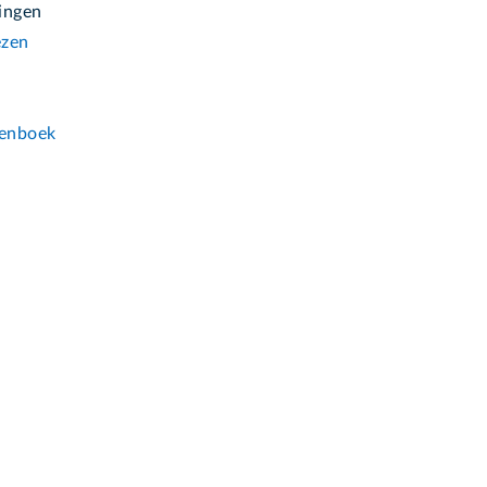
lingen
ezen
n
enboek