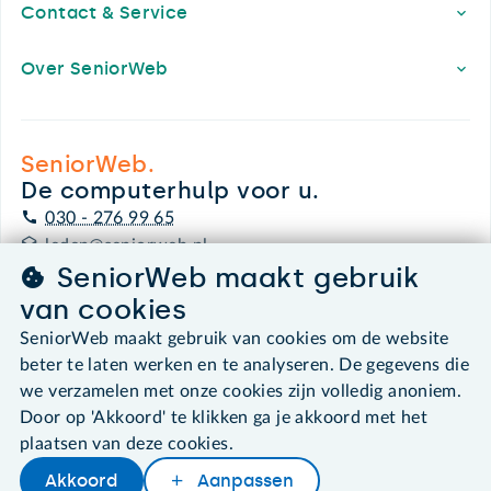
Contact & Service
Over SeniorWeb
SeniorWeb.
De computerhulp voor u.
030 - 276 99 65
leden@seniorweb.nl
SeniorWeb maakt gebruik
van cookies
SeniorWeb maakt gebruik van cookies om de website
beter te laten werken en te analyseren. De gegevens die
©2026 SeniorWeb
we verzamelen met onze cookies zijn volledig anoniem.
Door op 'Akkoord' te klikken ga je akkoord met het
Algemene voorwaarden
plaatsen van deze cookies.
Cookies en cookie-instellingen
Disclaimer
Akkoord
Aanpassen
Privacybeleid