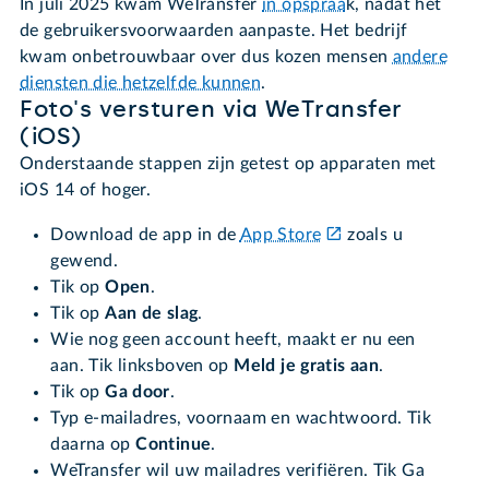
In juli 2025 kwam WeTransfer
in opspraa
k, nadat het
de gebruikersvoorwaarden aanpaste. Het bedrijf
kwam onbetrouwbaar over dus kozen mensen
andere
diensten die hetzelfde kunnen
.
Foto's versturen via WeTransfer
(iOS)
Onderstaande stappen zijn getest op apparaten met
iOS 14 of hoger.
Download de app in de
App Store
zoals u
gewend.
Tik op
Open
.
Tik op
Aan de slag
.
Wie nog geen account heeft, maakt er nu een
aan. Tik linksboven op
Meld je gratis aan
.
Tik op
Ga door
.
Typ e-mailadres, voornaam en wachtwoord. Tik
daarna op
Continue
.
WeTransfer wil uw mailadres verifiëren. Tik Ga