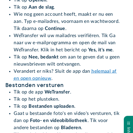
Tik op
Openen
.
Tik op
Aan de slag
.
Wie nog geen account heeft, maakt er nu een
aan. Typ e-mailadres, voornaam en wachtwoord.
Tik daarna op
Continue
.
WeTransfer wil uw mailadres verifiëren. Tik Ga
naar uw e-mailprogramma en open de mail van
WeTransfer. Klik in het bericht op
Yes, it's me
.
Tik op
Nee, bedankt
om aan te geven dat u geen
nieuwsbrieven wilt ontvangen.
Verandert er niks? Sluit de app dan
helemaal af
en open opnieuw
.
Bestanden versturen
Tik op de app
WeTransfer
.
Tik op het plusteken.
Tik op
Bestanden uploaden
.
Gaat u bestaande foto's en video's versturen, tik
dan op
Foto- en videobibliotheek
. Tik voor
andere bestanden op
Bladeren
.