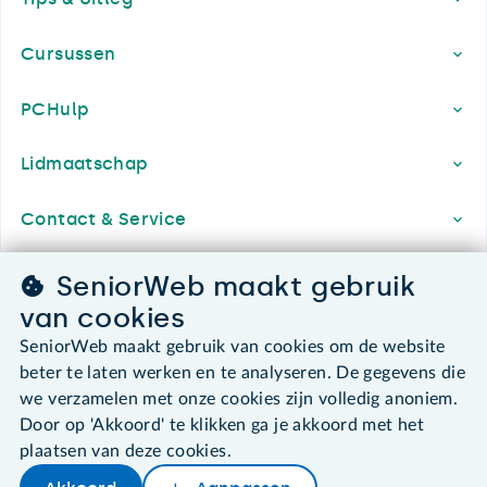
Cursussen
PCHulp
Lidmaatschap
Contact & Service
Over SeniorWeb
SeniorWeb maakt gebruik
van cookies
SeniorWeb maakt gebruik van cookies om de website
SeniorWeb.
beter te laten werken en te analyseren. De gegevens die
De computerhulp voor u.
we verzamelen met onze cookies zijn volledig anoniem.
030 - 276 99 65
Door op 'Akkoord' te klikken ga je akkoord met het
leden@seniorweb.nl
plaatsen van deze cookies.