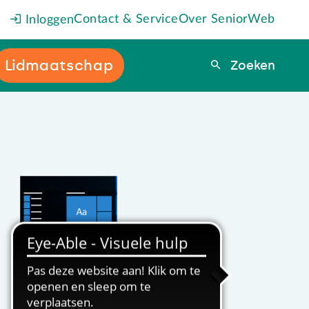
Contact & Service
Over SeniorWeb
Inloggen
Lidmaatschap
Zoeken
Zoeken