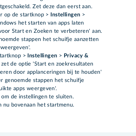
uitgeschakeld. Zet deze dan eerst aan.
or op de startknop
>
Instellingen
>
ndows het starten van apps laten
voor Start en Zoeken te verbeteren' aan.
enoemde stappen het schuifje aanzetten
 weergeven'.
startknop >
Instellingen
>
Privacy &
zet de optie 'Start en zoekresultaten
eren door applanceringen bij te houden'
er genoemde stappen het schuifje
uikte apps weergeven'.
om de instellingen te sluiten.
n nu bovenaan het startmenu.