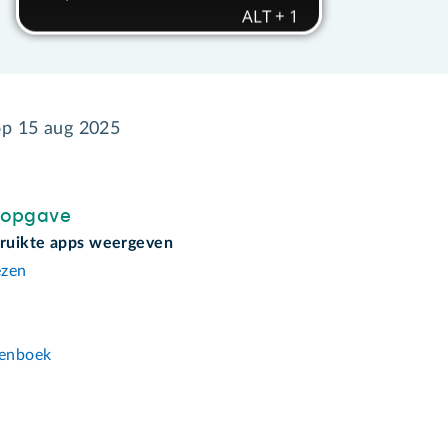
op
15 aug 2025
sopgave
ruikte apps weergeven
ezen
n
enboek