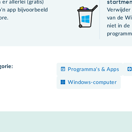
startme
r allerlei (gratis)
'n app bijvoorbeeld
Verwijder
ore.
van de Wi
niet in de
programma
gorie:
Programma's & Apps
Windows-computer