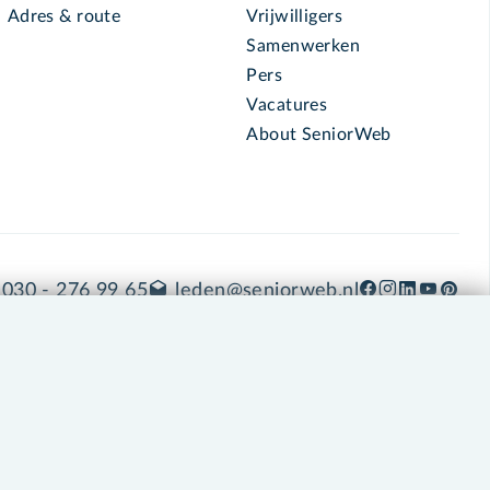
Adres & route
Vrijwilligers
Samenwerken
Pers
Vacatures
About SeniorWeb
030 - 276 99 65
leden@seniorweb.nl
okies en cookie-instellingen
Disclaimer
Privacybeleid
About SeniorWeb