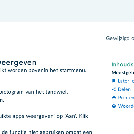
Gewijzigd 
weergeven
Inhoud
ikt worden bovenin het startmenu.
Meestgeb
Later l
Delen
 pictogram van het tandwiel.
Printe
en
.
Woord
uikte apps weergeven' op 'Aan'. Klik
 u de functie niet gebruiken omdat een