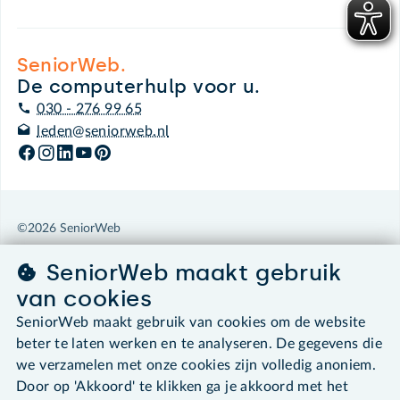
SeniorWeb.
De computerhulp voor u.
030 - 276 99 65
leden@seniorweb.nl
©2026 SeniorWeb
SeniorWeb maakt gebruik
Algemene voorwaarden
Cookies en cookie-instellingen
van cookies
Disclaimer
SeniorWeb maakt gebruik van cookies om de website
Privacybeleid
beter te laten werken en te analyseren. De gegevens die
About SeniorWeb
we verzamelen met onze cookies zijn volledig anoniem.
Door op 'Akkoord' te klikken ga je akkoord met het