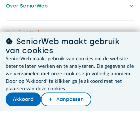
Over SeniorWeb
SeniorWeb.
De computerhulp voor u.
SeniorWeb maakt gebruik
van cookies
030 - 276 99 65
leden@seniorweb.nl
SeniorWeb maakt gebruik van cookies om de website
beter te laten werken en te analyseren. De gegevens die
we verzamelen met onze cookies zijn volledig anoniem.
Door op 'Akkoord' te klikken ga je akkoord met het
plaatsen van deze cookies.
©2026 SeniorWeb
Akkoord
Aanpassen
Later lezen
Delen
Woordenboek
Algemene voorwaarden
Cookies en cookie-instellingen
Disclaimer
Privacybeleid
About SeniorWeb