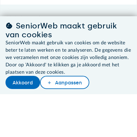
©2026 SeniorWeb
SeniorWeb maakt gebruik
van cookies
Algemene voorwaarden
Cookies en cookie-instellingen
SeniorWeb maakt gebruik van cookies om de website
Disclaimer
beter te laten werken en te analyseren. De gegevens die
Privacybeleid
we verzamelen met onze cookies zijn volledig anoniem.
About SeniorWeb
Door op 'Akkoord' te klikken ga je akkoord met het
plaatsen van deze cookies.
Akkoord
Aanpassen
Later lezen
Delen
Woordenboek