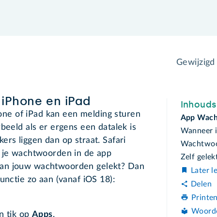
Gewijzigd
iPhone en iPad
Inhoud
ne of iPad kan een melding sturen
App Wach
beeld als er ergens een datalek is
Wanneer i
ers liggen dan op straat. Safari
Wachtwoo
t je wachtwoorden in de app
Zelf gele
van jouw wachtwoorden gelekt? Dan
Later l
functie zo aan (vanaf iOS 18):
Delen
Printe
Woord
n tik op
Apps
.