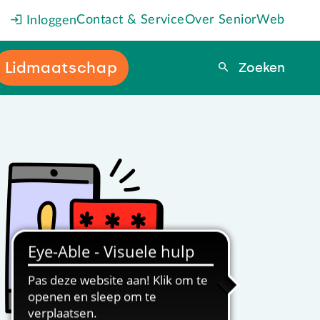
Contact & Service
Over SeniorWeb
Inloggen
Lidmaatschap
Zoeken
Zoeken