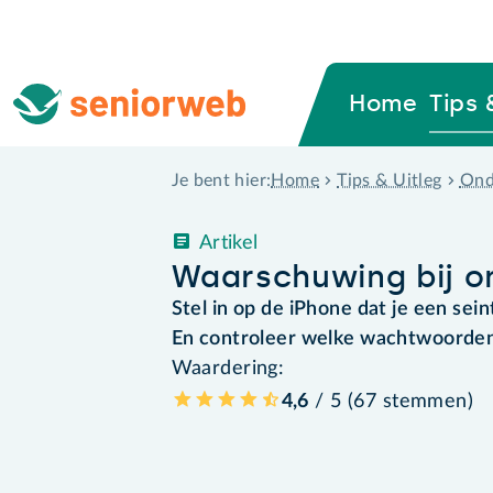
Home
Tips 
Home
Tips & Uitleg
Ond
Je bent hier:
Artikel
Waarschuwing bij on
Stel in op de iPhone dat je een seint
En controleer welke wachtwoorden 
Waardering:
4,6
/ 5 (
67
stemmen
)