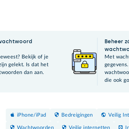
 wachtwoord
Beheer zó
wachtwo
geweest? Bekijk of je
Met wacht
jn gelekt. Is dat het
gegevens.
htwoorden dan aan.
wachtwoor
die ook g
iPhone/iPad
Bedreigingen
Veilig I
Wachtwoorden
Veilig internetten
I