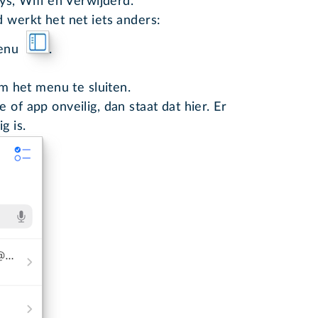
eys, Wifi en Verwijderd.
d werkt het net iets anders:
 menu
.
m het menu te sluiten.
 of app onveilig, dan staat dat hier. Er
g is.