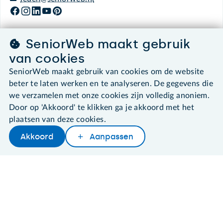
SeniorWeb maakt gebruik
©2026 SeniorWeb
van cookies
SeniorWeb maakt gebruik van cookies om de website
Algemene voorwaarden
beter te laten werken en te analyseren. De gegevens die
Cookies en cookie-instellingen
we verzamelen met onze cookies zijn volledig anoniem.
Disclaimer
Door op 'Akkoord' te klikken ga je akkoord met het
Privacybeleid
plaatsen van deze cookies.
About SeniorWeb
Akkoord
Aanpassen
Later lezen
Delen
Woordenboek