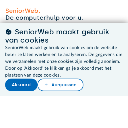
SeniorWeb.
De computerhulp voor u.
030 - 276 99 65
SeniorWeb maakt gebruik
leden@seniorweb.nl
van cookies
SeniorWeb maakt gebruik van cookies om de website
beter te laten werken en te analyseren. De gegevens die
we verzamelen met onze cookies zijn volledig anoniem.
©2026 SeniorWeb
Door op 'Akkoord' te klikken ga je akkoord met het
plaatsen van deze cookies.
Algemene voorwaarden
Cookies en cookie-instellingen
Akkoord
Aanpassen
Later lezen
Delen
Woordenboek
Disclaimer
Privacybeleid
About SeniorWeb