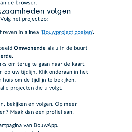
 van de browser.
kzaamheden volgen
Volg het project zo:
reven in alinea '
Bouwproject zoeken
'.
rbeeld
Omwonende
als u in de buurt
eerde
.
inks om terug te gaan naar de kaart.
op uw tijdlijn. Klik onderaan in het
uis om de tijdlijn te bekijken.
alle projecten die u volgt.
n, bekijken en volgen. Op meer
n? Maak dan een profiel aan.
tartpagina van BouwApp.