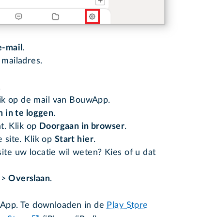
e-mail
.
w mailadres.
.
ik op de mail van BouwApp.
m in te loggen
.
. Klik op
Doorgaan in browser
.
 site. Klik op
Start hier
.
ite uw locatie wil weten? Kies of u dat
>
Overslaan
.
wApp. Te downloaden in de
Play Store