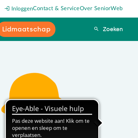
Contact & Service
Over SeniorWeb
Inloggen
Lidmaatschap
Zoeken
Zoeken