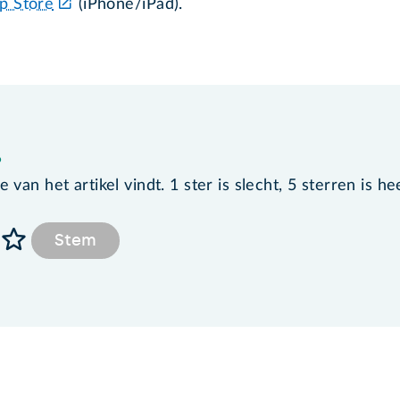
p Store
(iPhone/iPad).
?
van het artikel vindt. 1 ster is slecht, 5 sterren is he
Stem