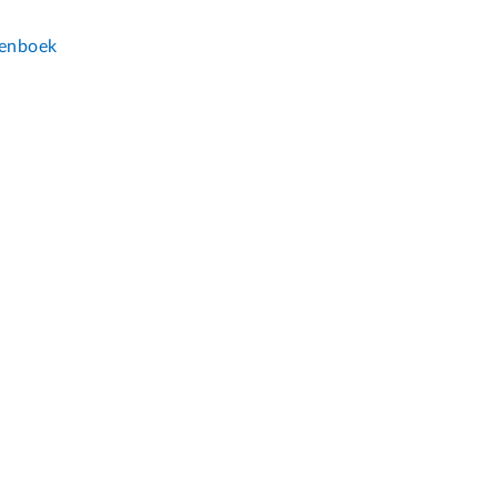
n
enboek