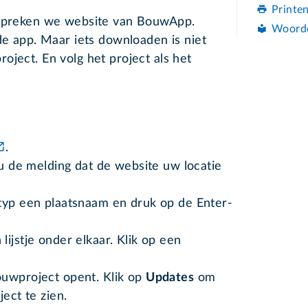
Printe
espreken we website van BouwApp.
Woord
de app. Maar iets downloaden is niet
oject. En volg het project als het
:
.
 u de melding dat de website uw locatie
typ een plaatsnaam en druk op de Enter-
ijstje onder elkaar. Klik op een
ouwproject opent. Klik op
Updates
om
ect te zien.