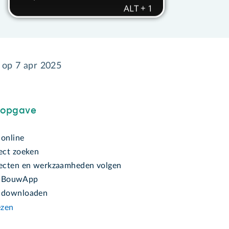
d op
7 apr 2025
sopgave
online
ect zoeken
ecten en werkzaamheden volgen
ij BouwApp
downloaden
ezen