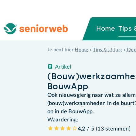
Home
Tips 
Home
Tips & Uitleg
Ond
Je bent hier:
Artikel
(Bouw)werkzaamhede
BouwApp
Ook nieuwsgierig naar wat ze allema
(bouw)werkzaamheden in de buurt?
op in de BouwApp.
Waardering:
4,2
/ 5 (
13
stemmen
)