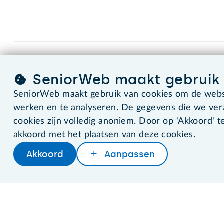
SeniorWeb.
De computerhulp voor u.
SeniorWeb maakt gebruik 
SeniorWeb maakt gebruik van cookies om de websi
werken en te analyseren. De gegevens die we ve
©2026 SeniorWeb
cookies zijn volledig anoniem. Door op 'Akkoord' te
akkoord met het plaatsen van deze cookies.
Akkoord
Aanpassen