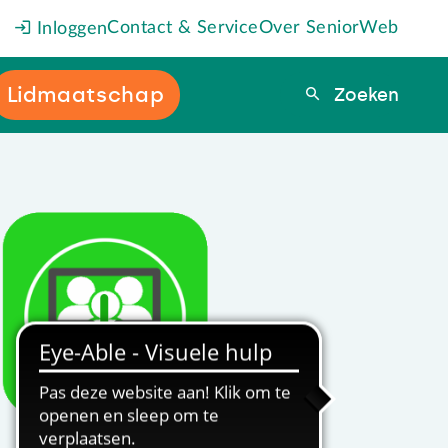
Contact & Service
Over SeniorWeb
Inloggen
Lidmaatschap
Zoeken
Zoeken