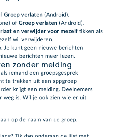
of
Groep verlaten
(Android).
one) of
Groep verlaten
(Android).
rlaat en verwijder voor mezelf
tikken als
jezelf wil verwijderen.
p. Je kunt geen nieuwe berichten
nieuwe berichten meer lezen.
en zonder melding
 als iemand een groepsgesprek
ht te trekken uit een appgroep
rder krijgt een melding. Deelnemers
weg is. Wil je ook zien wie er uit
naan op de naam van de groep.
 lang? Tik dan onderaan de lijst met