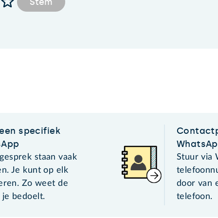
Stem
een specifiek
Contactp
sApp
WhatsA
gesprek staan vaak
Stuur via
n. Je kunt op elk
telefoon
geren. Zo weet de
door van 
je bedoelt.
telefoon.