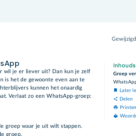
Gewijzig
tsApp
Inhoud
wil je er liever uit? Dan kun je zelf
Groep ver
en is het de gewoonte even aan te
WhatsApp-
hterblijvers kunnen het onaardig
Later l
aat. Verlaat zo een WhatsApp-groep:
Delen
Printe
Woord
e groep waar je uit wilt stappen.
de groep.