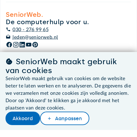
SeniorWeb.
De computerhulp voor u.
030 - 276 99 65
leden@seniorweb.nl
SeniorWeb maakt gebruik
van cookies
©2026 SeniorWeb
SeniorWeb maakt gebruik van cookies om de website
beter te laten werken en te analyseren. De gegevens die
Algemene voorwaarden
Cookies en cookie-instellingen
we verzamelen met onze cookies zijn volledig anoniem.
Disclaimer
Door op 'Akkoord' te klikken ga je akkoord met het
Privacybeleid
plaatsen van deze cookies.
About SeniorWeb
Akkoord
Aanpassen
Later lezen
Delen
Woordenboek