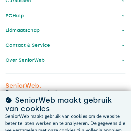
Cursussen
PCHulp
Lidmaatschap
Contact & Service
Over SeniorWeb
SeniorWeb.
De computerhulp voor u.
SeniorWeb maakt gebruik
030 - 276 99 65
van cookies
leden@seniorweb.nl
SeniorWeb maakt gebruik van cookies om de website
beter te laten werken en te analyseren. De gegevens die
we verzamelen met onze cookies zijn volledig anoniem.