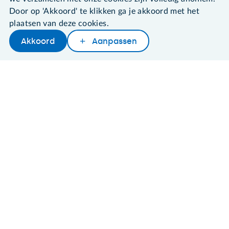
Door op 'Akkoord' te klikken ga je akkoord met het
©2026 SeniorWeb
plaatsen van deze cookies.
Akkoord
Aanpassen
Algemene voorwaarden
Later lezen
Delen
Woordenboek
Cookies en cookie-instellingen
Disclaimer
Privacybeleid
About SeniorWeb