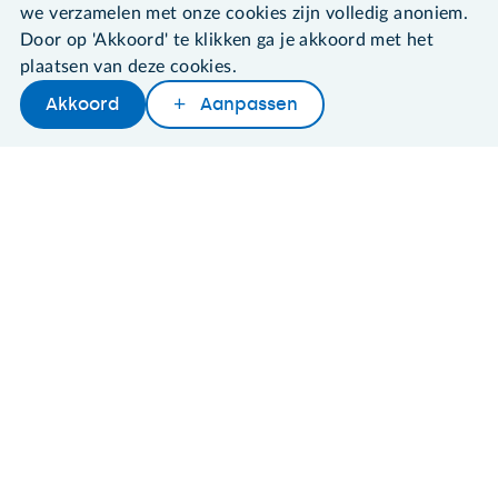
Algemene voorwaarden
we verzamelen met onze cookies zijn volledig anoniem.
Cookies en cookie-instellingen
Door op 'Akkoord' te klikken ga je akkoord met het
Disclaimer
plaatsen van deze cookies.
Privacybeleid
About SeniorWeb
Akkoord
Aanpassen
Later lezen
Delen
Woordenboek