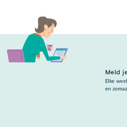
Meld j
Elke week
en zomaa