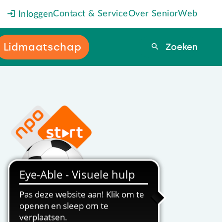
Contact & Service
Over SeniorWeb
Inloggen
Lidmaatschap
Zoeken
Zoeken