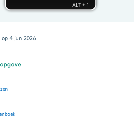
d op
4 jun 2026
sopgave
ezen
n
enboek