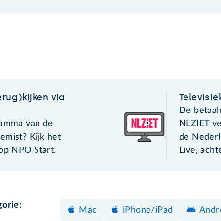
rug)kijken via
Televisie
De betaal
ramma van de
NLZIET ve
emist? Kijk het
de Nederl
 op NPO Start.
Live, acht
gorie:
Mac
iPhone/iPad
Andro