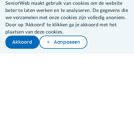
Over SeniorWeb
SeniorWeb maakt gebruik van cookies om de website
beter te laten werken en te analyseren. De gegevens die
we verzamelen met onze cookies zijn volledig anoniem.
Door op 'Akkoord' te klikken ga je akkoord met het
SeniorWeb.
plaatsen van deze cookies.
De computerhulp voor u.
030 - 276 99 65
Akkoord
Aanpassen
Later lezen
Delen
Woordenboek
leden@seniorweb.nl
©2026 SeniorWeb
Algemene voorwaarden
Cookies en cookie-instellingen
Disclaimer
Privacybeleid
About SeniorWeb