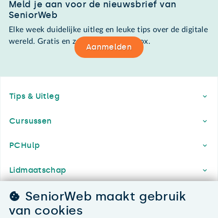
Meld je aan voor de nieuwsbrief van
SeniorWeb
Elke week duidelijke uitleg en leuke tips over de digitale
wereld. Gratis en zomaar in de mailbox.
Aanmelden
Footer
Tips & Uitleg
Cursussen
PCHulp
Lidmaatschap
SeniorWeb maakt gebruik
Contact & Service
van cookies