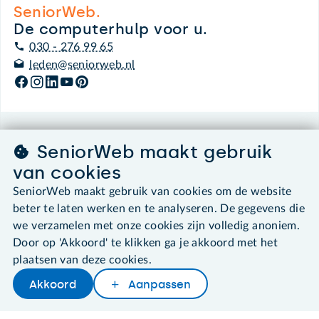
SeniorWeb.
De computerhulp voor u.
030 - 276 99 65
leden@seniorweb.nl
©2026 SeniorWeb
SeniorWeb maakt gebruik
van cookies
Algemene voorwaarden
SeniorWeb maakt gebruik van cookies om de website
Cookies en cookie-instellingen
Disclaimer
beter te laten werken en te analyseren. De gegevens die
Privacybeleid
we verzamelen met onze cookies zijn volledig anoniem.
About SeniorWeb
Door op 'Akkoord' te klikken ga je akkoord met het
plaatsen van deze cookies.
Akkoord
Aanpassen
Later lezen
Delen
Woordenboek