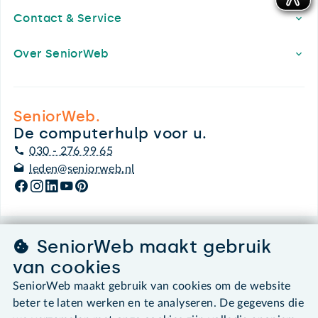
Contact & Service
Over SeniorWeb
SeniorWeb.
De computerhulp voor u.
030 - 276 99 65
leden@seniorweb.nl
SeniorWeb maakt gebruik
©2026 SeniorWeb
van cookies
Algemene voorwaarden
SeniorWeb maakt gebruik van cookies om de website
Cookies en cookie-instellingen
beter te laten werken en te analyseren. De gegevens die
Disclaimer