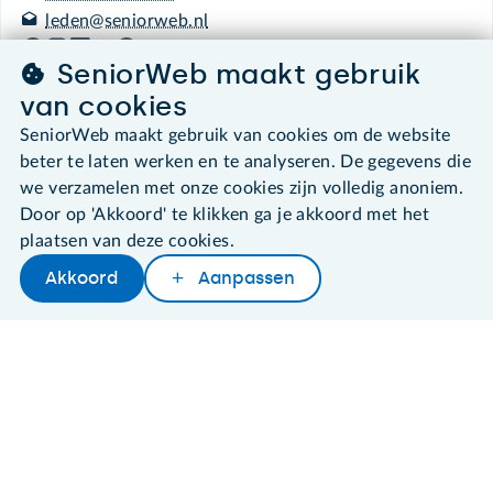
leden@seniorweb.nl
SeniorWeb maakt gebruik
van cookies
SeniorWeb maakt gebruik van cookies om de website
©2026 SeniorWeb
beter te laten werken en te analyseren. De gegevens die
we verzamelen met onze cookies zijn volledig anoniem.
Algemene voorwaarden
Door op 'Akkoord' te klikken ga je akkoord met het
Cookies en cookie-instellingen
plaatsen van deze cookies.
Disclaimer
Privacybeleid
Akkoord
Aanpassen
About SeniorWeb
Later lezen
Delen
Woordenboek