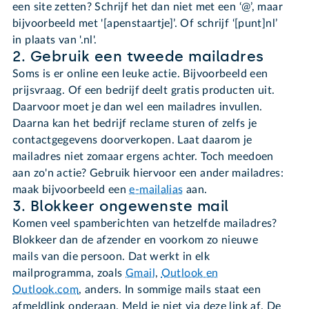
een site zetten? Schrijf het dan niet met een ‘@’, maar
bijvoorbeeld met '[apenstaartje]’. Of schrijf ‘[punt]nl’
in plaats van '.nl'.
2. Gebruik een tweede mailadres
Soms is er online een leuke actie. Bijvoorbeeld een
prijsvraag. Of een bedrijf deelt gratis producten uit.
Daarvoor moet je dan wel een mailadres invullen.
Daarna kan het bedrijf reclame sturen of zelfs je
contactgegevens doorverkopen. Laat daarom je
mailadres niet zomaar ergens achter. Toch meedoen
aan zo'n actie? Gebruik hiervoor een ander mailadres:
maak bijvoorbeeld een
e-mailalias
aan.
3. Blokkeer ongewenste mail
Komen veel spamberichten van hetzelfde mailadres?
Blokkeer dan de afzender en voorkom zo nieuwe
mails van die persoon. Dat werkt in elk
mailprogramma, zoals
Gmail
,
Outlook en
Outlook.com
, anders. In sommige mails staat een
afmeldlink onderaan. Meld je niet via deze link af. De