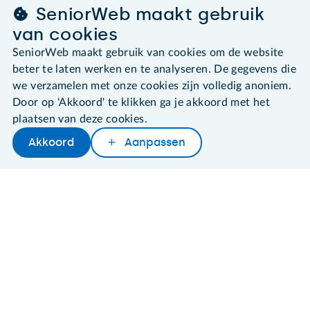
SeniorWeb maakt gebruik
van cookies
SeniorWeb maakt gebruik van cookies om de website
©2026 SeniorWeb
beter te laten werken en te analyseren. De gegevens die
we verzamelen met onze cookies zijn volledig anoniem.
Algemene voorwaarden
Door op 'Akkoord' te klikken ga je akkoord met het
Cookies en cookie-instellingen
Disclaimer
plaatsen van deze cookies.
Privacybeleid
Akkoord
Aanpassen
About SeniorWeb
Later lezen
Delen
Woordenboek