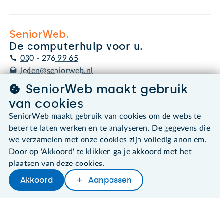
SeniorWeb.
De computerhulp voor u.
030 - 276 99 65
leden@seniorweb.nl
SeniorWeb maakt gebruik
van cookies
SeniorWeb maakt gebruik van cookies om de website
©2026 SeniorWeb
beter te laten werken en te analyseren. De gegevens die
we verzamelen met onze cookies zijn volledig anoniem.
Algemene voorwaarden
Door op 'Akkoord' te klikken ga je akkoord met het
Cookies en cookie-instellingen
plaatsen van deze cookies.
Disclaimer
Akkoord
Aanpassen
Privacybeleid
Later lezen
Delen
Woordenboek
About SeniorWeb