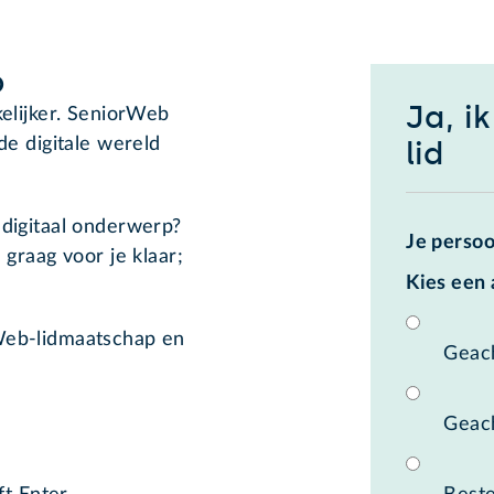
p
Ja, i
elijker. SeniorWeb
de digitale wereld
lid
digitaal onderwerp?
Je perso
graag voor je klaar;
Kies een
Web-lidmaatschap en
Geac
Geac