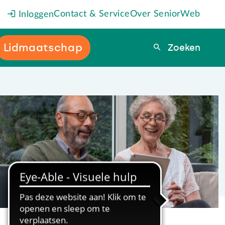
Contact & Service
Over SeniorWeb
Inloggen
Lidmaatschap
Zoeken
Zoeken