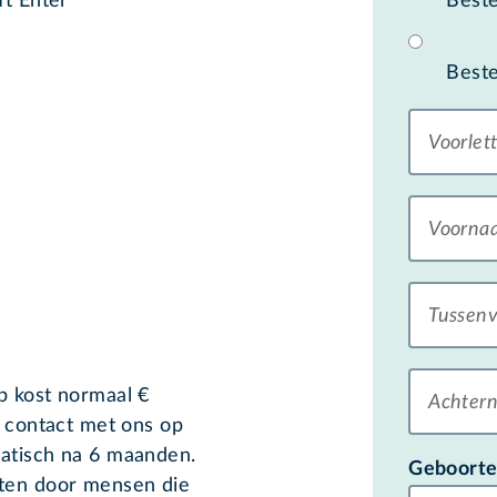
ft Enter
Best
Beste
Voorlet
Voorna
Tussenv
ap kost normaal
€
Achter
m contact met ons op
matisch na 6 maanden.
Geboort
oten door mensen die