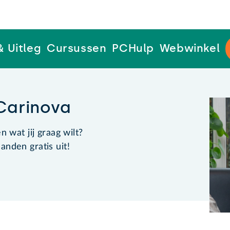
& Uitleg
Cursussen
PCHulp
Webwinkel
Carinova
 wat jij graag wilt?
nden gratis uit!