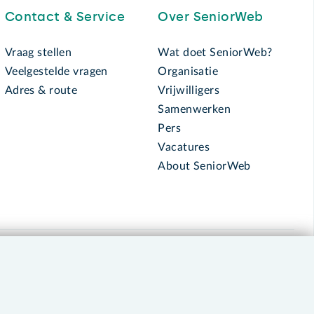
Contact & Service
Over SeniorWeb
Vraag stellen
Wat doet SeniorWeb?
Veelgestelde vragen
Organisatie
Adres & route
Vrijwilligers
Samenwerken
Pers
Vacatures
About SeniorWeb
030 - 276 99 65
leden@seniorweb.nl