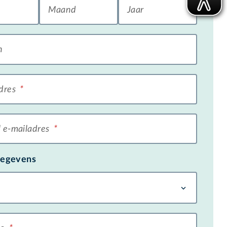
Maand
Jaar
n
adres
*
 e-mailadres
*
gegevens