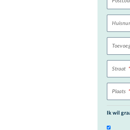
Postco
Huisn
Toevoe
Straat
Plaats
Ik wil gr