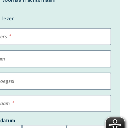
e voornaam achternaam
 lezer
ters
*
am
oegsel
naam
*
edatum