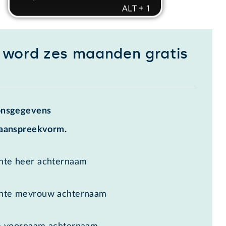
k word zes maanden gratis
onsgegevens
 aanspreekvorm.
hte heer achternaam
hte mevrouw achternaam