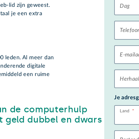
b-lid zijn geweest.
Dag
taal je een extra
Telefoo
E-mail
00 leden. Al meer dan
anderende digitale
gemiddeld een ruime
Herhaal
Je adres
aan de computerhulp
Land
*
t geld dubbel en dwars