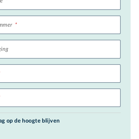
de
*
ummer
*
ging
*
*
aag op de hoogte blijven