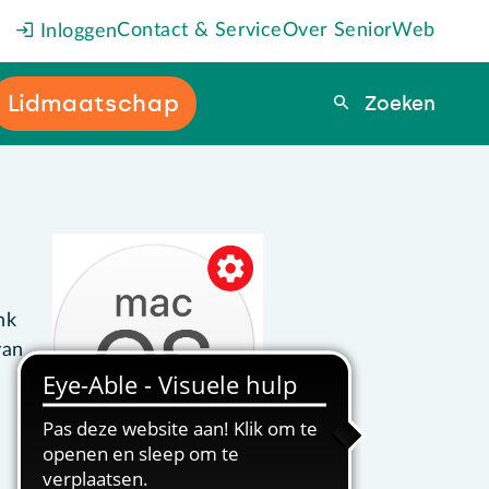
Contact & Service
Over SeniorWeb
Inloggen
Lidmaatschap
Zoeken
Zoeken
nk
van