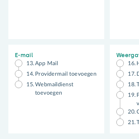
E-mail
Weerga
13.
App Mail
16.
14.
Providermail toevoegen
17.
15.
Webmaildienst
18.
toevoegen
19.
20.
21.