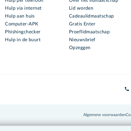
Hulp per telefoon
Over het lidmaatschap
Hulp via internet
Lid worden
Hulp aan huis
Cadeaulidmaatschap
Computer-APK
Gratis Enter
Phishingchecker
Proeflidmaatschap
Hulp in de buurt
Nieuwsbrief
Opzeggen
Algemene voorwaarden
Co