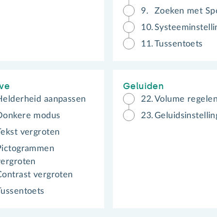
9.
Zoeken met Spo
10.
Systeeminstell
11.
Tussentoets
ve
Geluiden
Helderheid aanpassen
22.
Volume regele
Donkere modus
23.
Geluidsinstelli
Tekst vergroten
Pictogrammen
vergroten
Contrast vergroten
Tussentoets