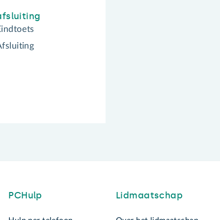
fsluiting
Eindtoets
fsluiting
PCHulp
Lidmaatschap