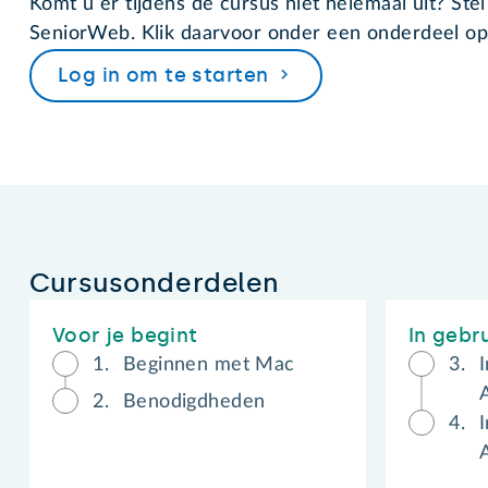
Komt u er tijdens de cursus niet helemaal uit? Ste
SeniorWeb. Klik daarvoor onder een onderdeel o
Log in om te starten
Cursusonderdelen
Voor je begint
In gebr
1.
Beginnen met Mac
3.
2.
Benodigdheden
4.