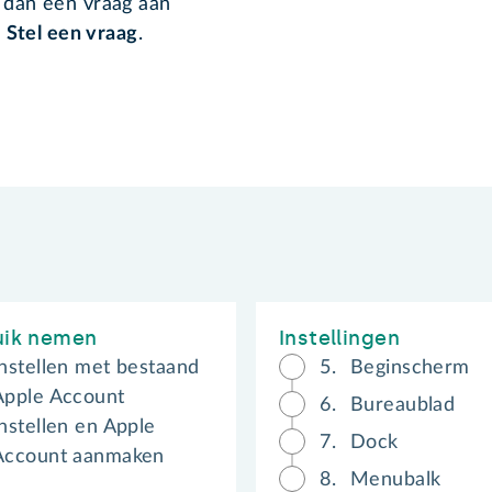
l dan een vraag aan
p
Stel een vraag
.
uik nemen
Instellingen
Instellen met bestaand
5.
Beginscherm
Apple Account
6.
Bureaublad
Instellen en Apple
7.
Dock
Account aanmaken
8.
Menubalk