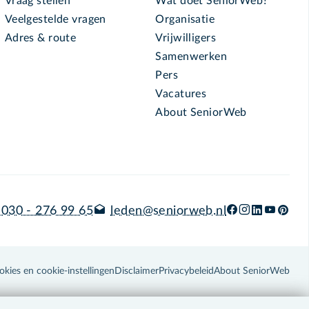
Vraag stellen
Wat doet SeniorWeb?
Veelgestelde vragen
Organisatie
Adres & route
Vrijwilligers
Samenwerken
Pers
Vacatures
About SeniorWeb
030 - 276 99 65
leden@seniorweb.nl
okies en cookie-instellingen
Disclaimer
Privacybeleid
About SeniorWeb