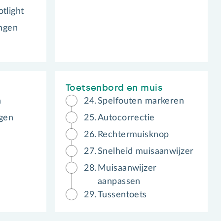
tlight
ingen
Toetsenbord en muis
n
24.
Spelfouten markeren
ngen
25.
Autocorrectie
26.
Rechtermuisknop
27.
Snelheid muisaanwijzer
28.
Muisaanwijzer
aanpassen
29.
Tussentoets