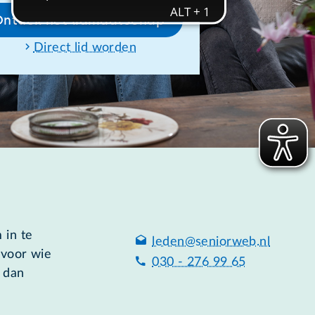
Ontdek het lidmaatschap
Direct lid worden
 in te
leden@seniorweb.nl
 voor wie
030 - 276 99 65
 dan