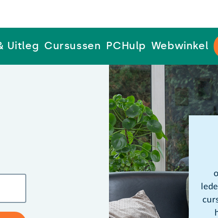
& Uitleg
Cursussen
PCHulp
Webwinkel
o
lede
cur