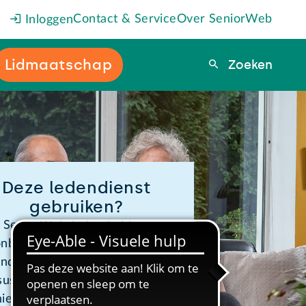
Contact & Service
Over SeniorWeb
Inloggen
Lidmaatschap
Zoeken
Zoeken
Deze ledendienst
gebruiken?
SeniorWeb-leden hebben
nbeperkt toegang tot online
ndiensten zoals PCHulp, online
sussen en de webwinkel. Wil je
hier ook gebruik van maken?