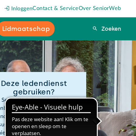
Contact & Service
Over SeniorWeb
Inloggen
Lidmaatschap
Zoeken
Zoeken
Deze ledendienst
gebruiken?
SeniorWeb-leden hebben
nbeperkt toegang tot online
ndiensten zoals PCHulp, online
sussen en de webwinkel. Wil je
hier ook gebruik van maken?