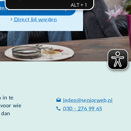
Ontdek het lidmaatschap
Direct lid worden
 in te
leden@seniorweb.nl
 voor wie
030 - 276 99 65
 dan