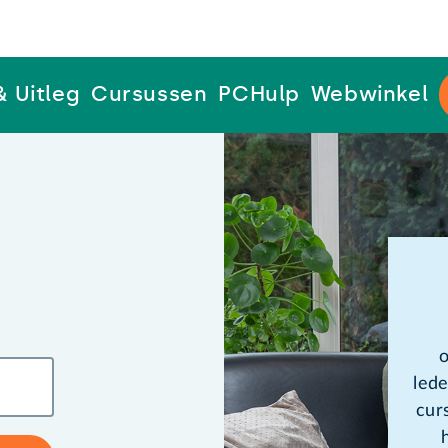
& Uitleg
Cursussen
PCHulp
Webwinkel
o
lede
cur