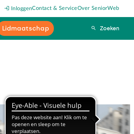
Contact & Service
Over SeniorWeb
Inloggen
Lidmaatschap
Zoeken
Zoeken