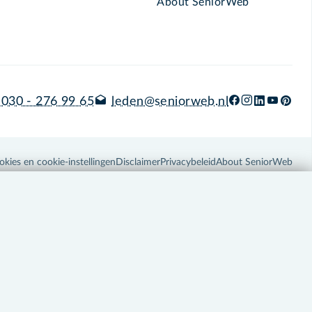
About SeniorWeb
030 - 276 99 65
leden@seniorweb.nl
okies en cookie-instellingen
Disclaimer
Privacybeleid
About SeniorWeb