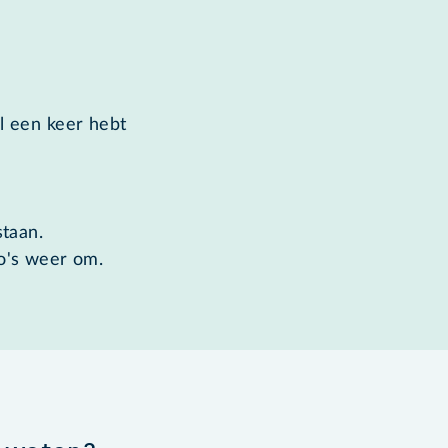
al een keer hebt
staan.
to's weer om.