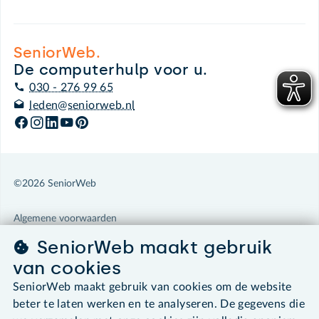
SeniorWeb.
De computerhulp voor u.
030 - 276 99 65
leden@seniorweb.nl
©2026 SeniorWeb
Algemene voorwaarden
Cookies en cookie-instellingen
SeniorWeb maakt gebruik
Disclaimer
van cookies
Privacybeleid
About SeniorWeb
SeniorWeb maakt gebruik van cookies om de website
beter te laten werken en te analyseren. De gegevens die