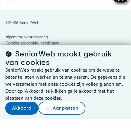
©2026 SeniorWeb
Algemene voorwaarden
Cookies en cookie-instellingen
Disclaimer
SeniorWeb maakt gebruik
Privacybeleid
van cookies
About SeniorWeb
SeniorWeb maakt gebruik van cookies om de website
beter te laten werken en te analyseren. De gegevens die
we verzamelen met onze cookies zijn volledig anoniem.
Door op 'Akkoord' te klikken ga je akkoord met het
plaatsen van deze cookies.
Akkoord
Aanpassen
Later lezen
Delen
Woordenboek